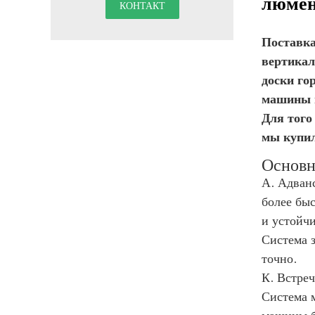
люме
Поставка
вертикал
доски го
машины и
Для того
мы купил
Основн
А. Адван
более бы
и устойч
Система 
точно.
К. Встре
Система 