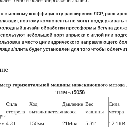
олее точно и более энергосберегающей.
к высокому коэффициенту расширения ЛСР, расширени
хлаждая, поэтому компоненты не могут поддерживать 
холодный дизайн обработки прессформы бегуна должен
используют небольшой порт впрыски с иглой или под
ользован вместо цилиндрического направляющего болт
ляции/плита будет установлен для того чтобы облегчи
ине
метр горизонтальной машины инжекционного метода 
ТИМ-Л5058
Сила
Ход
Давление
Вес
Сила
отстрела
выталкивателя
насоса
машины
мотора
уры
мм
4.3Т
150мм
21Мпа
5.3Т
12.1КВ