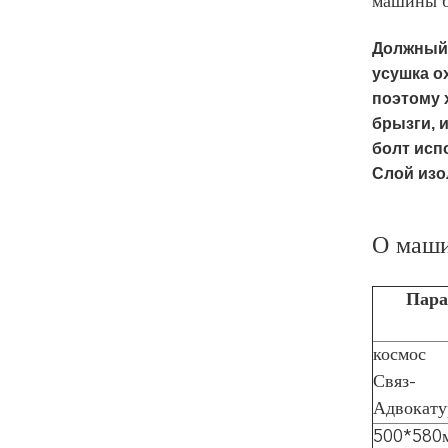
машины б
Должный 
усушка о
поэтому 
брызги, 
болт исп
Слой изо
О маш
Пара
космос
Связ-
Адвокат
500*580