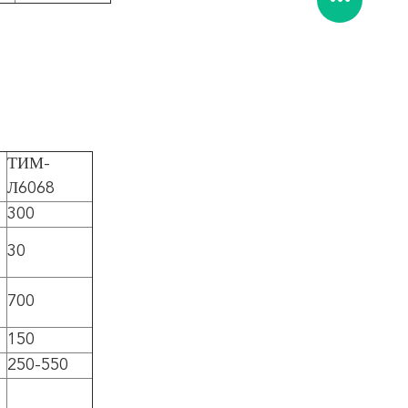
ТИМ-
Л6068
300
30
700
150
250-550