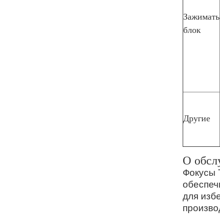
Зажимать
блок
Другие
О обсл
Фокусы 
обеспеч
для изб
произво