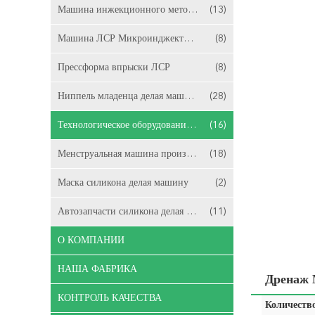
Машина инжекционного метода литья съемки ЛСР 2
(13)
Машина ЛСР Микроинджектион
(8)
Прессформа впрыски ЛСР
(8)
Ниппель младенца делая машину
(28)
Технологическое оборудование катетера
(16)
Менструальная машина производства чашки
(18)
Маска силикона делая машину
(2)
Автозапчасти силикона делая машину
(11)
О КОМПАНИИ
НАША ФАБРИКА
Дренаж 
КОНТРОЛЬ КАЧЕСТВА
Количество