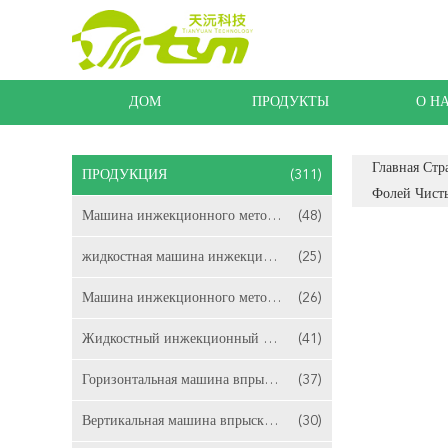
ДОМ
ПРОДУКТЫ
О Н
Главная Стр
ПРОДУКЦИЯ
(311)
Фолей Чист
Машина инжекционного метода литья ЛСР
(48)
жидкостная машина инжекционного метода литья
(25)
Машина инжекционного метода литья силикона
(26)
Жидкостный инжекционный метод литья силиконовой резины
(41)
Горизонтальная машина впрыски ЛСР отливая в форму
(37)
Вертикальная машина впрыски ЛСР отливая в форму
(30)