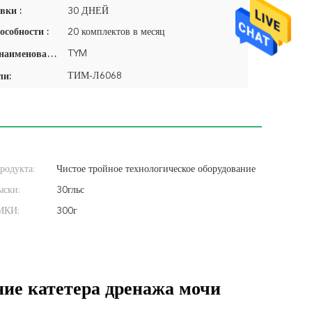
вки :
30 ДНЕЙ
особности :
20 комплектов в месяц
TYM
Фирменное наименование:
ТИМ-Л6068
ли:
родукта:
Чистое тройное технологическое оборудование
ыски:
катетера дренажа мочи люмена
30гльс
МКИ:
300г
ние катетера дренажа мочи