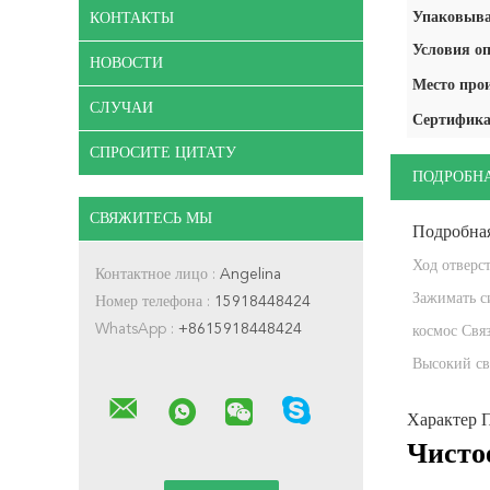
Упаковыва
КОНТАКТЫ
Условия оп
НОВОСТИ
Место про
СЛУЧАИ
Сертифика
СПРОСИТЕ ЦИТАТУ
ПОДРОБН
СВЯЖИТЕСЬ МЫ
Подробна
Ход отверст
Контактное лицо :
Angelina
Зажимать с
Номер телефона :
15918448424
WhatsApp :
+8615918448424
космос Свя
Адвокатуры
Высокий св
Характер 
Чисто