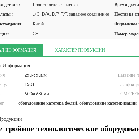
я детали :
Полиэтиленовая пленка
Время доста
латы :
L/C, D/A, D/P, T/T, западное соединение
Поставка сп
Китай
исхождения:
CE
ция:
Номер моде
АЯ ИНФОРМАЦИЯ
ХАРАКТЕР ПРОДУКЦИИ
я Информация
ия:
250-550мм
Название п
илу:
150Т
Тариф впр
з-
600кс680мм
ТОМ СЪЕ
:
ет:
оборудование катетера фолей
,
оборудование катетеризации
Продукции
е тройное технологическое оборудова