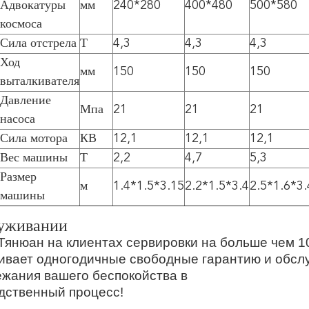
Адвокатуры
мм
240*280
400*480
500*580
космоса
Сила отстрела
Т
4,3
4,3
4,3
Ход
мм
150
150
150
выталкивателя
Давление
Мпа
21
21
21
насоса
Сила мотора
КВ
12,1
12,1
12,1
Вес машины
Т
2,2
4,7
5,3
Размер
м
1.4*1.5*3.15
2.2*1.5*3.4
2.5*1.6*3.
машины
уживании
Тянюан на клиентах сервировки на больше чем 
ивает одногодичные свободные гарантию и обсл
ежания вашего беспокойства в
дственный процесс!