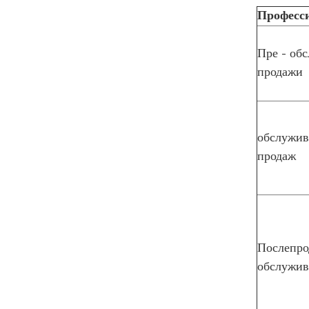
Професс
Пре - об
продажи
обслужив
продаж
Послепро
обслужив