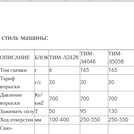
 стиль машины:
ТИМ-
ТИМ-
ОПИСАНИЕ
БЛОК
ТИМ-Л2428
Л4048
Л5058
Том съемки
г
6
165
165
Тариф
г/с
30
30
30
впрыски
Давление
Кг/
700
700
700
впрыски
км2
Зажимать силу
Т
50
95
130
Ход отверстия
мм
100-400
250-550
250-550
Связ-