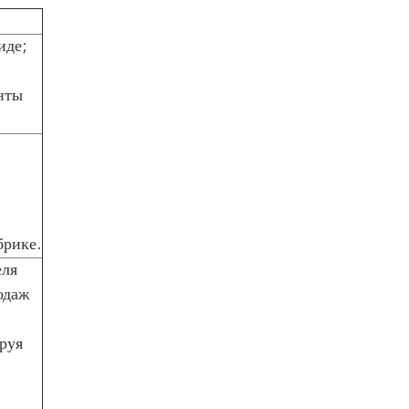
иде;
нты
брике.
еля
одаж
руя