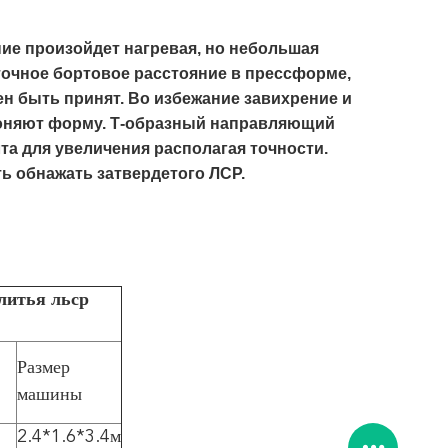
е произойдет нагревая, но небольшая
точное бортовое расстояние в прессформе,
 быть принят. Во избежание завихрение и
гоняют форму. Т-образный направляющий
а для увеличения располагая точности.
ть обнажать затвердетого ЛСР.
литья льср
Размер
машины
2.4*1.6*3.4м