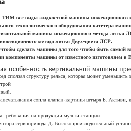
на
 ТИМ все виды жидкостной машины инжекционного ме
ьного технологического оборудования катетера маши
ризонтальной машины инжекционного метода литья Л
нжекционного метода литья Двух-цвета ЛСР.
 чтобы сделать машины для того чтобы быть самый в
и компоненты машины от известного изготовляем в Е
ая особенность вертикальной машины пр
сед сползая структуру рельса, которая может уменьшить
строй
ивый.
запечатывания сопла клапан-картины штыря Б. Активн, к
ча требования на продукции мульти-станции.
мотора сервопривода Д. Высокопроизводительный установ