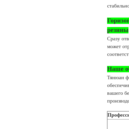
стабильн
Горизо
резины
Сразу отв
может отр
соответс
Наше о
Тянюан ф
обеспечи
вашего б
производ
Професс