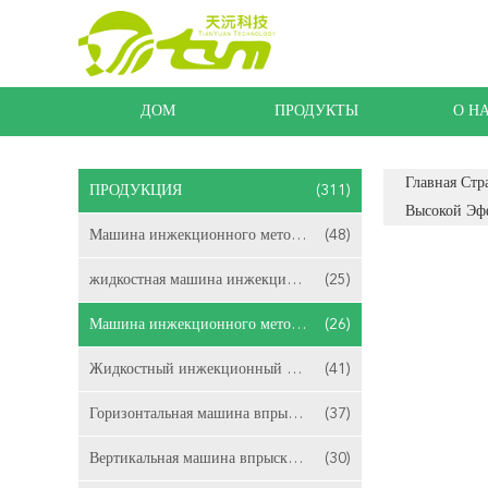
ДОМ
ПРОДУКТЫ
О Н
Главная Стр
ПРОДУКЦИЯ
(311)
Высокой Эф
Машина инжекционного метода литья ЛСР
(48)
жидкостная машина инжекционного метода литья
(25)
Машина инжекционного метода литья силикона
(26)
Жидкостный инжекционный метод литья силиконовой резины
(41)
Горизонтальная машина впрыски ЛСР отливая в форму
(37)
Вертикальная машина впрыски ЛСР отливая в форму
(30)