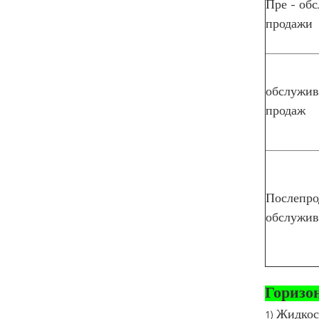
Пре - об
продажи
обслужив
продаж
Послепро
обслужив
Горизо
Жидкос
1)