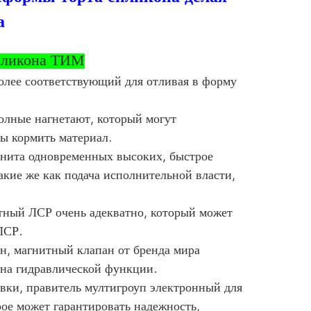
а
иликона ТИМ
олее соответствующий для отливая в форму
олные нагнетают, который могут
бы кормить материал.
гнита одновременных высоких, быстрое
акие же как подача исполнительной власти,
нтный ЛСР очень адекватно, который может
ЛСР.
н, магнитный клапан от бренда мира
 на гидравлической функции.
вки, правитель мултигроуп электронный для
рое может гарантировать надежность,