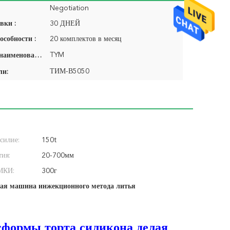
Negotiation
вки :
30 ДНЕЙ
особности :
20 комплектов в месяц
TYM
Фирменное наименование:
ТИМ-В5050
ли:
силие:
150t
тия:
20-700мм
МКИ:
300г
ая машина инжекционного метода литья
сформы торта силикона делая