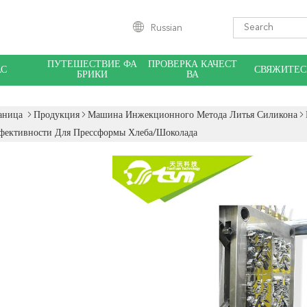
Russian
ПУТЕШЕСТВИЕ ФА
ПРОВЕРКА КАЧЕСТ
АС
СВЯЖИТЕС
БРИКИ
ВА
аница
Продукция
Машина Инжекционного Метода Литья Силикона
фективности Для Прессформы Хлеба/шоколада