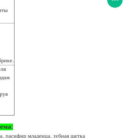
нты
брике.
еля
одаж
руя
ема:
а, пасифир младенца, зубная щетка