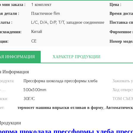
 мин заказа :
1 комплект
Цена :
я детали :
Пластичное flim
Время доста
латы :
L/C, D/A, D/P, T/T, западное соединение
Поставка сп
Китай
исхождения:
CE
ция:
Номер моде
АЯ ИНФОРМАЦИЯ
ХАРАКТЕР ПРОДУКЦИИ
я Информация
родукта:
Прессформа шоколада прессформы хлеба
Зажимать у
-
прессформы торта силикона делая машину
500x500mm
Ход отверс
о сословия:
ски:
инжекционного метода лит
30Г/С
ТОМ СЪЕ
ет:
термосет машина впрыски отливая в форму
,
Автоматическ
Продукции
орма шоколада прессформы хлеба прес