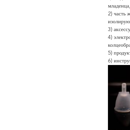
младенца,
2) часть 
изолирую
3) аксесс
4) электр
колцеобра
5) продук
6) инстр