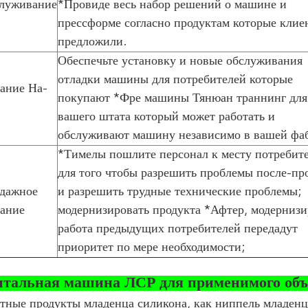
служивание
*Провиде весь набор решений о машине и
прессформе согласно продуктам которые клие
предложили.
Обеспечьте установку и новые обслуживания
отладки машины для потребителей которые
ание На-
покупают *Фре машины Тянюан траннинг для
вашего штата который может работать и
обслуживают машину независимо в вашей фа
*Тимелы пошлите персонал к месту потребит
для того чтобы разрешить проблемы после-пр
дажное
и разрешить трудные технические проблемы;
ание
модернизировать продукта *Афтер, модернизи
работа предыдущих потребителей передадут
приоритет по мере необходимости;
нтальная машина ЛСР для применимого объ
тные продукты младенца силикона, как ниппель младенц