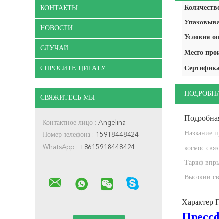
Количество
КОНТАКТЫ
Упаковыва
НОВОСТИ
Условия оп
СЛУЧАИ
Место про
СПРОСИТЕ ЦИТАТУ
Сертифика
ПОДРОБН
СВЯЖИТЕСЬ МЫ
Подробна
Контактное лицо :
Angelina
Название п
Номер телефона :
15918448424
WhatsApp :
+8615918448424
космос связ
адвокатског
Тариф впры
Высокий св
Характер 
Прессф