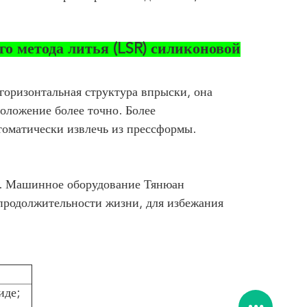
 метода литья (LSR) силиконовой
горизонтальная структура впрыски, она
оложение более точно. Более
томатически извлечь из прессформы.
т. Машинное оборудование Тянюан
продолжительности жизни, для избежания
иде;