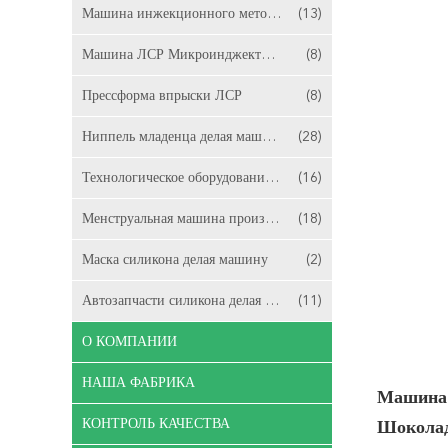
Машина инжекционного метода литья съемки ЛСР 2
(13)
Машина ЛСР Микроинджектион
(8)
Прессформа впрыски ЛСР
(8)
Ниппель младенца делая машину
(28)
Технологическое оборудование катетера
(16)
Менструальная машина производства чашки
(18)
Маска силикона делая машину
(2)
Автозапчасти силикона делая машину
(11)
О КОМПАНИИ
НАША ФАБРИКА
Машина 
КОНТРОЛЬ КАЧЕСТВА
Шокола