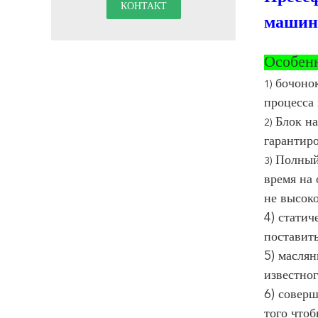
машину
Особен
бочоно
1)
процесса
Блок на
2)
гарантиро
Полный
3)
время на 
не высок
4) стати
поставит
5) масля
известно
6) совер
того что