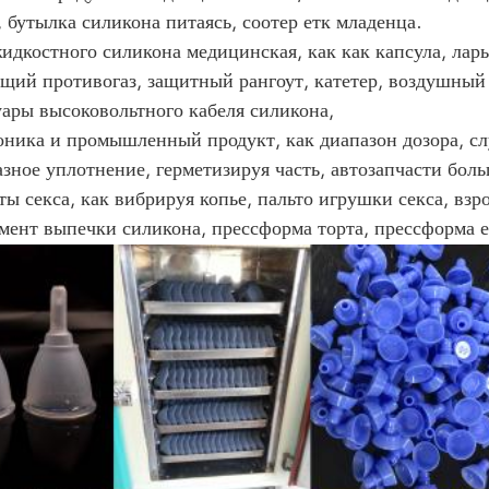
 бутылка силикона питаясь, соотер етк младенца.
жидкостного силикона медицинская, как как капсула, ла
щий противогаз, защитный рангоут, катетер, воздушный 
уары высоковольтного кабеля силикона,
оника и промышленный продукт, как диапазон дозора, сл
зное уплотнение, герметизируя часть, автозапчасти боль
ты секса, как вибрируя копье, пальто игрушки секса, взр
умент выпечки силикона, прессформа торта, прессформа е