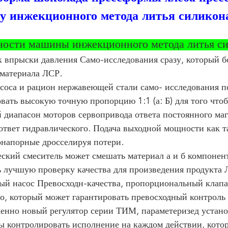
 инжекционного метода литья силикон
ности машины инжекционного метода литья с
к впрыски давления Само-исследования сразу, который б
 материала ЛСР.
соса и рацион нержавеющей стали само- исследования п
вать высокую точную пропорцию 1:1 (а: Б) для того что
 диапасон моторов сервопривода ответа постоянного ма
ответ гидравлического. Подача выходной мощности как т
онапорные дросселируя потери.
ческий смеситель может смешать материал а и б компоне
ь лучшую проверку качества для произведения продукта 
ный насос Превосходн-качества, пропорциональный клапа
го, который может гарантировать превосходный контроль
шенно новый регулятор серии ТИМ, параметеризед устано
бы контролировать исполнение на каждом действии, кото