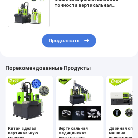
точности вертикальная
отливая в форму для продукта
Китченваре
Продолжать
Порекомендованные Продукты
Китай сделал
Вертикальная
Двойная спол
вертикальную
медицинская
машина
машину
жидкостная
инжекционно