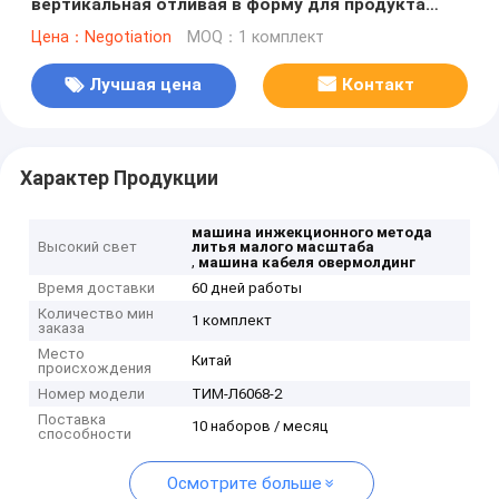
вертикальная отливая в форму для продукта
Китченваре
Цена：Negotiation
MOQ：1 комплект
Лучшая цена
Контакт
Характер Продукции
машина инжекционного метода
Высокий свет
литья малого масштаба
,
машина кабеля овермолдинг
Время доставки
60 дней работы
Количество мин
1 комплект
заказа
Место
Китай
происхождения
Номер модели
ТИМ-Л6068-2
Поставка
10 наборов / месяц
способности
Осмотрите больше