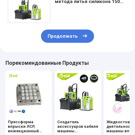
метода литья силикона 150
тонн жидкостная для экрана
груди
Продолжать
Порекомендованные Продукты
Прессформа
Создатель
Жидкостная
впрыски ЛСР,
аксессуаров кабеля
деятельност
инжекционный
машины
машины впры