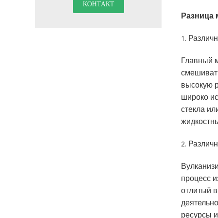
Разница 
Различ
1.
Главный м
смешивать
высокую р
широко ис
стекла ил
жидкостны
Различн
2.
Вулканизи
процесс и
отлитый в
деятельно
ресурсы и