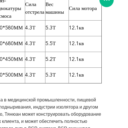
яз-
Сила
Вес
вокатуры
Сила мотора
отстрела
машины
смоса
00*580ММ
4.3Т
5.3Т
12.1кв
00*680ММ
4.3Т
5.5Т
12.1кв
50*450ММ
4.3Т
5.2Т
12.1кв
00*500ММ
4.3Т
5.3Т
12.1кв
на в медицинской промышленности, пищевой
одныривания, индустрии изолятора и другом
ью, Тянюан может конструировать оборудование
 клиента, и может обеспечить полностью