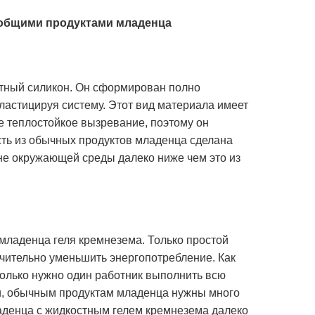
 общими продуктами младенца
тный силикон. Он сформирован полно
ластицируя систему. Этот вид материала имеет
 теплостойкое вызревание, поэтому он
сть из обычных продуктов младенца сделана
ане окружающей среды далеко ниже чем это из
ладенца геля кремнезема. Только простой
чительно уменьшить энергопотребление. Как
только нужно один работник выполнить всю
и, обычным продуктам младенца нужны много
ладенца с жидкостным гелем кремнезема далеко