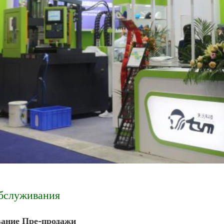
бслуживания
ание Пре-продажи