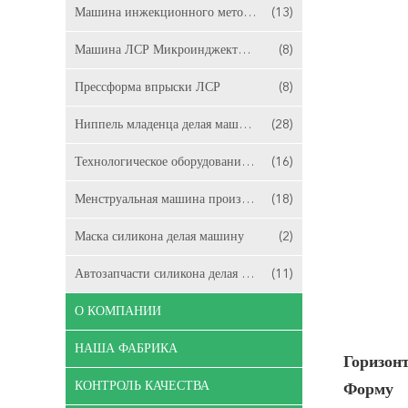
Машина инжекционного метода литья съемки ЛСР 2
(13)
Машина ЛСР Микроинджектион
(8)
Прессформа впрыски ЛСР
(8)
Ниппель младенца делая машину
(28)
Технологическое оборудование катетера
(16)
Менструальная машина производства чашки
(18)
Маска силикона делая машину
(2)
Автозапчасти силикона делая машину
(11)
О КОМПАНИИ
НАША ФАБРИКА
Горизон
КОНТРОЛЬ КАЧЕСТВА
Форму