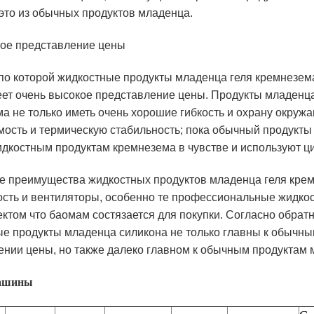
это из обычных продуктов младенца.
ое представление цены
по которой жидкостные продукты младенца геля кремнезе
еет очень высокое представление цены. Продукты младенца
а не только иметь очень хорошие гибкость и охрану окруж
ость и термическую стабильность; пока обычный продукты
идкостным продуктам кремнезема в чувстве и используют ци
 преимущества жидкостных продуктов младенца геля крем
сть и вентиляторы, особенно те профессиональные жидко
ектом что баомам состязается для покупки. Согласно обрат
е продукты младенца силикона не только главны к обычн
ении цены, но также далеко главном к обычным продуктам
ашины