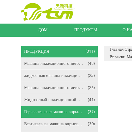
ДОМ
ПРОДУКТЫ
О Н
Главная Стр
ПРОДУКЦИЯ
(311)
Впрыски Ма
Машина инжекционного метода литья ЛСР
(48)
жидкостная машина инжекционного метода литья
(25)
Машина инжекционного метода литья силикона
(26)
Жидкостный инжекционный метод литья силиконовой резины
(41)
Горизонтальная машина впрыски ЛСР отливая в форму
(37)
Вертикальная машина впрыски ЛСР отливая в форму
(30)