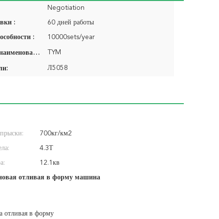
Negotiation
вки :
60 дней работы
особности :
10000sets/year
TYM
Фирменное наименование:
Л5058
ли:
прыски:
700кг/км2
ела:
4.3Т
а:
12.1кв
новая отливая в форму машина
 отливая в форму