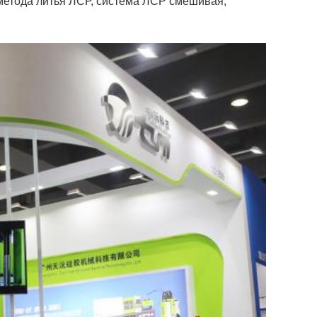
метода литья ЛСР, система ЛСР смешивая,