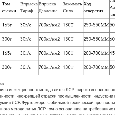
Св
Том
Впрыска
Впрыска
Зажимать
Ход
Ад
съемки
Тариф
Давление
Сила
отверстия
ко
165г
30г/с
700кг/км2
130Т
250-550ММ
5
300г
30г/с
700кг/км2
130Т
250-550ММ
6
165г
30г/с
700кг/км2
130Т
200-700ММ
4
300г
30г/с
700кг/км2
130Т
200-700ММ
5
ия
ина инжекционного метода литья ЛСР широко использова
ности, неокрепшей отрасли промышленности, индустрии п
укции ЛСР. Фуртерморе, с обильной технической прочност
ного метода литья ЛСР точно основанное на требованиях к