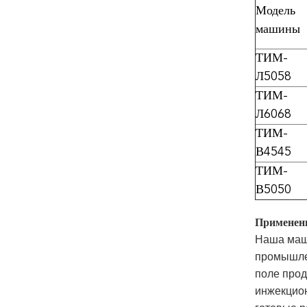
Модель
машины
ТИМ-
Л5058
ТИМ-
Л6068
ТИМ-
В4545
ТИМ-
В5050
Применен
Наша маш
промышлен
поле прод
инжекцион