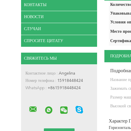
Количество
КОНТАКТЫ
Упаковыва
НОВОСТИ
Условия оп
СЛУЧАИ
Место про
СПРОСИТЕ ЦИТАТУ
Сертифика
ПОДРОБН
СВЯЖИТЕСЬ МЫ
Подробна
Контактное лицо :
Angelina
Название п
Номер телефона :
15918448424
WhatsApp :
+8615918448424
Зажимать с
Размер ма
Высокий св
Характер 
Горизонталь