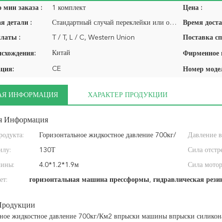
 мин заказа :
1 комплект
Цена :
я детали :
Стандартный случай переклейки или основанный на детальном запросе нашего клиента
Время доста
латы :
T / T, L / C, Western Union
Поставка сп
Китай
исхождения:
CE
ция:
Номер моде
АЯ ИНФОРМАЦИЯ
ХАРАКТЕР ПРОДУКЦИИ
я Информация
родукта:
Горизонтальное жидкостное давление 700кг/
Давление в
илу:
Км2 впрыски машины впрыски силикона
130Т
Сила отстр
шины:
отливая в форму
4.0*1.2*1.9м
Сила мотор
ет:
горизонтальная машина прессформы
,
гидравлическая рези
Продукции
ное жидкостное давление 700кг/Км2 впрыски машины впрыски силикона