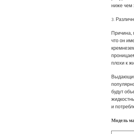
ниже чем 
Различн
3.
Причина, 
что он им
кремнезем
проницаем
плохи к ж
Выдающие
популярно
будут объ
жидкостны
и потребл
Модель м