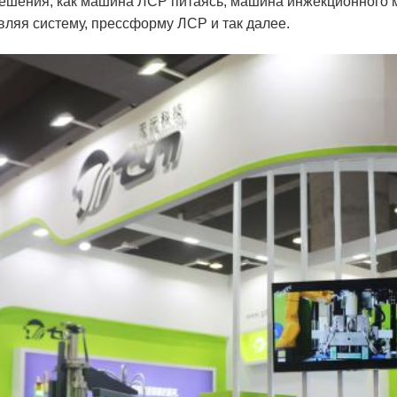
ешения, как машина ЛСР питаясь, машина инжекционного 
вляя систему, прессформу ЛСР и так далее.