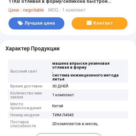
11КВ отливая в форму/силикона быстрой
скорости делая машину
Цена：negotiable
MOQ：1 комплект
Лучшая цена
Контакт
Характер Продукции
машина впрыски резиновая
отливая в форму
Высокий свет
,
система инжекционного метода
литья
Время доставки
30 ДНЕЙ
Количество мин
1 комплект
заказа
Место
Китай
происхождения
Номер модели
ТИМ-Л4545
Поставка
20 комплектов в месяц
способности