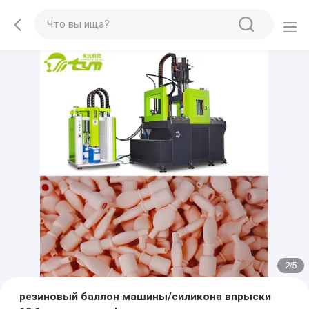
2
/
5
резиновый баллон машины/силикона впрыски