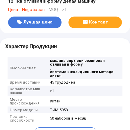
12.1кв отливая в форму делая машину
Цена：Negotiation
MOQ：>1
Лучшая цена
Контакт
Характер Продукции
машина впрыски резиновая
отливая в форму
Высокий свет
,
система инжекционного метода
литья
Время доставки
45 трудодней
Количество мин
>1
заказа
Место
Китай
происхождения
Номер модели
ТИМ-5058
Поставка
50 наборов в месяц
способности