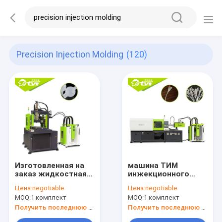
Precision Injection Molding
(120)
Изготовленная на
машина ТИМ
заказ жидкостная
инжекционного
машина
метода литья хода
Цена:
negotiable
Цена:
negotiable
инжекционного
выталкивателя
MOQ:
1 комплект
MOQ:
1 комплект
метода литья
150мм медицинская
силиконовой
- модель Л5058
Получить последнюю цену
Получить последнюю цену
резины для