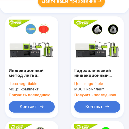
Дайте ваше требование
Инжекционный
Гидравлический
метод литья
инжекционный
силиконовой
метод литья 700кг/
Цена:
negotiable
Цена:
negotiable
резины продуктов
Км2 силикона
MOQ:
1 комплект
MOQ:
1 комплект
ребенка
малого объема
жидкостный легкий
жидкостный
Получить последнюю цену
Получить последнюю цену
для того чтобы
работать
Контакт
Контакт