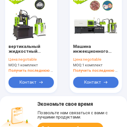
вертикальный
Машина
жидкостный
инжекционного
инжекционный
метода литья
Цена:
negotiable
Цена:
negotiable
метод литья
силиконовой
MOQ:
1 комплект
MOQ:
1 комплект
силикона 130Т для
резины мотора
автозапчастей
сервопривода
Получить последнюю цену
Получить последнюю цену
Овермолдинг
жидкостная для
Пасифир
Контакт
Контакт
Экономьте свое время
Позвольте нам связаться с вами с
лучшими продуктами.