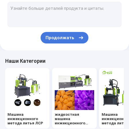
Прессформа впрыски ЛСР
Ниппель младенца делая машину
Технологическое оборудование катетера
Продолжать
Менструальная машина производства чашки
Маска силикона делая машину
Наши Категории
Автозапчасти силикона делая машину
Машина
жидкостная
Машина
инжекционного
машина
инжекционно
метода литья ЛСР
инжекционного
метода литья
метода литья
силикона