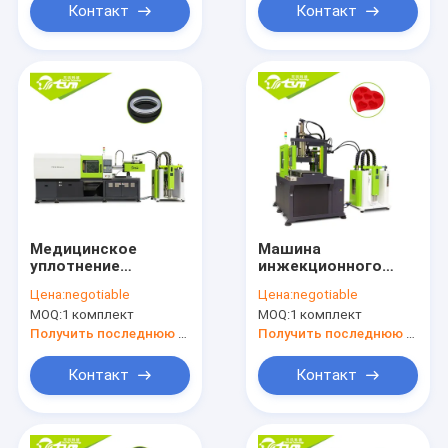
медицинских
Контакт
Контакт
продуктов
Медицинское
Машина
уплотнение
инжекционного
разделяет
метода литья
Цена:
negotiable
Цена:
negotiable
жидкостный цвет
силиконовой
MOQ:
1 комплект
MOQ:
1 комплект
инжекционного
резины высокого
метода литья
выхода
Получить последнюю цену
Получить последнюю цену
силиконовой
жидкостная для
резины Мулти
прессформы торта
Контакт
Контакт