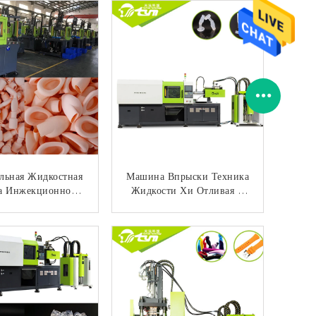
рный Хуманизед
Пасифирс Ниппели
Младенца
льная Жидкостная
Машина Впрыски Техника
 Инжекционного
Жидкости Хи Отливая В
ода Литья Для
Форму, Изготовленный
овых Страховых
На Заказ Автоматический
КОНТАКТ
КОНТАКТ
Ведомств
Создатель Бутылки
Младенца