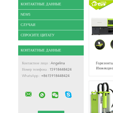
В 
КОНТАКТНЫЕ ДАННЫЕ
NEWS
СЛУЧАИ
СПРОСИТЕ ЦИТАТУ
КОНТАКТНЫЕ ДАННЫЕ
Контактное лицо :
Angelina
Горизонт
Инжекцио
Номер телефона :
15918448424
Литья Сил
WhatsApp :
+8615918448424
Ниппели 
КО
Лампоч