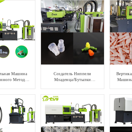
Форму
Жидкостной
Рото
Механическая Надежная
альная Машина
Создатель Ниппели
Вертика
нного Метода
Младенца/бутылки
Машина
икона Для Типа
Детского Питания,
Мет
Электрической
Электрическая Машина
Труд
НТАКТ
КОНТАКТ
ки Младенца
Впрыски 12.1КВ Отливая
В Форму