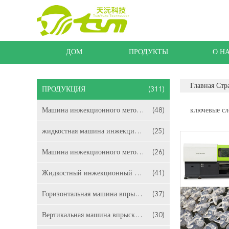
ДОМ
ПРОДУКТЫ
О Н
Главная Стр
ПРОДУКЦИЯ
(311)
Машина инжекционного метода литья ЛСР
(48)
ключевые сл
жидкостная машина инжекционного метода литья
(25)
Машина инжекционного метода литья силикона
(26)
Жидкостный инжекционный метод литья силиконовой резины
(41)
Горизонтальная машина впрыски ЛСР отливая в форму
(37)
Вертикальная машина впрыски ЛСР отливая в форму
(30)