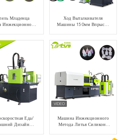
пель Младенца
Ход Выталкивателя
 Инжекционного
Машины 150мм Впрыски
 Литья 130 Тонн,
Жидкости Семи
ьшая Машина
Автоматический
КОНТАКТ
КОНТАКТ
ционного Метода
Вертикальный Отливая В
Литья Лср
Форму
скоростная Еда/
Машина Инжекционного
ашний Дизайн
Метода Литья Силикона
ины Впрыски
ИСО Горизонтальная
ивая В Форму
Жидкостная Для Делать
КОНТАКТ
КОНТАКТ