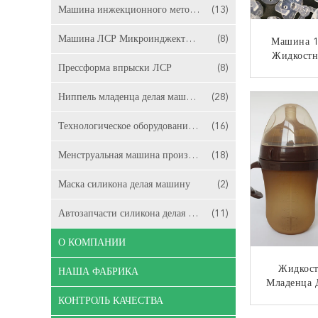
Машина инжекционного метода литья съемки ЛСР 2
(13)
Машина ЛСР Микроинджектион
(8)
Машина 1
Жидкостн
Прессформа впрыски ЛСР
(8)
Автоматич
В Форму 
КО
Ниппель младенца делая машину
(28)
Технологическое оборудование катетера
(16)
Менструальная машина производства чашки
(18)
Маска силикона делая машину
(2)
Автозапчасти силикона делая машину
(11)
О КОМПАНИИ
Жидкост
НАША ФАБРИКА
Младенца 
30г/маш
КОНТРОЛЬ КАЧЕСТВА
Сервоприв
КО