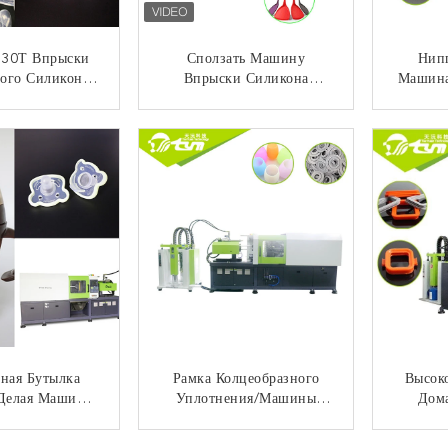
30Т Впрыски
Сползать Машину
Нип
ого Силикона
Впрыски Силикона
Машина
еская Отливая
Структуры Рельса
Метода
Зажимая Силу
Жидкостную Отливая В
Бол
НТАКТ
КОНТАКТ
Форму Для Медицинского
Инжек
Воздушного Шара
ная Бутылка
Рамка Колцеобразного
Высоко
Делая Машину,
Уплотнения/машины
Дом
ину Впрыски
Инжекционного Метода
Маш
ода С Отливая
Литья Автозапчастей
Отл
НТАКТ
КОНТАКТ