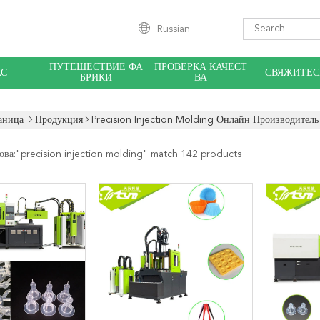
Russian
ПУТЕШЕСТВИЕ ФА
ПРОВЕРКА КАЧЕСТ
АС
СВЯЖИТЕС
БРИКИ
ВА
аница
Продукция
Precision Injection Molding Онлайн Производитель
ова:"
precision injection molding
" match 142 products