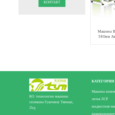
Машина В
580мм Ав
Отливая
Машин
КО
Колце
Упл
КАТЕГОРИИ
Машина инжек
КО. технологии машины
литья ЛСР
силикона Гуанчжоу Тянюан,
жидкостная м
Лтд.
инжекционного