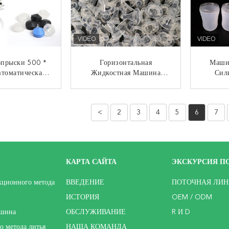
прыски 500 *
Горизонтальная
Маши
томатическая
Жидкостная Машина
Сил
 В Форму Для
Инжекционного Метода
Дав
ы Резины
Литья Силикона 4.3Т На
Жи
НТАКТ
КОНТАКТ
образного
Ниппель Младенца
Прод
<
2
3
4
5
6
7
отнения
Гарантия 1 Года
КАРТА САЙТА
ЭКСКУРСИЯ ПО
ционного метода
ВВЕДЕНИЕ
ПОТОЧНАЯ ЛИН
ИСТОРИЯ
OEM / ODM
ашина
ОБСЛУЖИВАНИЕ
R И D
 метода литья
НАША КОМАНДА